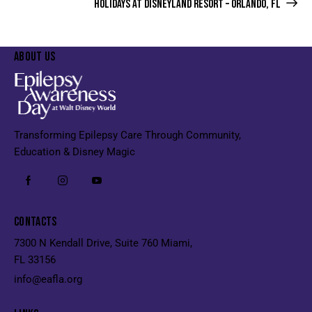
HOLIDAYS AT DISNEYLAND RESORT – ORLANDO, FL
Whole Family
Enter
ABOUT US
Transforming Epilepsy Care Through Community,
Education & Disney Magic
CONTACTS
7300 N Kendall Drive, Suite 760 Miami,
FL 33156
info@eafla.org