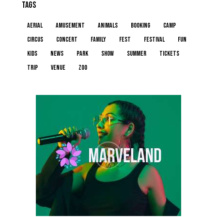
TAGS
aerial
amusement
animals
booking
camp
circus
concert
family
fest
festival
fun
kids
news
park
show
summer
tickets
trip
venue
zoo