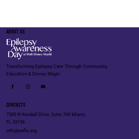
hole Family
Entert
ABOUT US
Transforming Epilepsy Care Through Community,
Education & Disney Magic
CONTACTS
7300 N Kendall Drive, Suite 760 Miami,
FL 33156
info@eafla.org