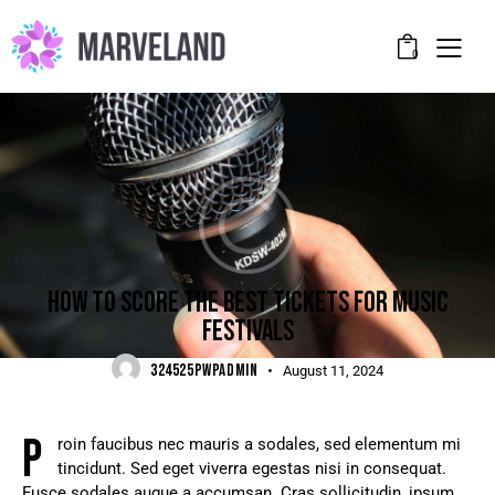
0
DIGEST
HOW TO SCORE THE BEST TICKETS FOR MUSIC
FESTIVALS
324525PWPADMIN
August 11, 2024
P
roin faucibus nec mauris a sodales, sed elementum mi
tincidunt. Sed eget viverra egestas nisi in consequat.
Fusce sodales augue a accumsan. Cras sollicitudin, ipsum